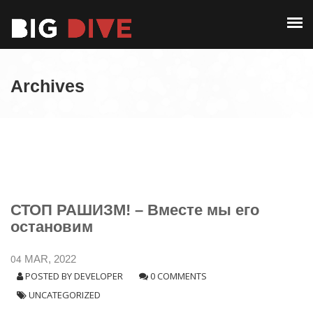
PAST EDITIONS
ALUMNI
ABOUT
CONTACT
Archives
PAST EDITIONS
ALUMNI
CONTACT
СТОП РАШИЗМ! – Вместе мы его
остановим
04
MAR, 2022
POSTED BY
DEVELOPER
0 COMMENTS
UNCATEGORIZED